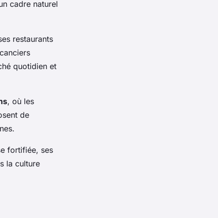
un cadre naturel
ses restaurants
acanciers
ché quotidien et
ns
, où les
osent de
nes.
e fortifiée, ses
s la culture