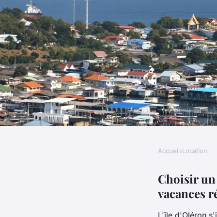
Accueil
›
Location
LOCATION
Sélectionner le campi
Choisir un 
vacances r
d'Oléron pour vos v
L'île d'Oléron 