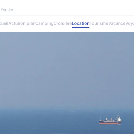
 foulée.
ueil
Actu
Bon plan
Camping
Croisière
Location
Tourisme
Vacance
Voy