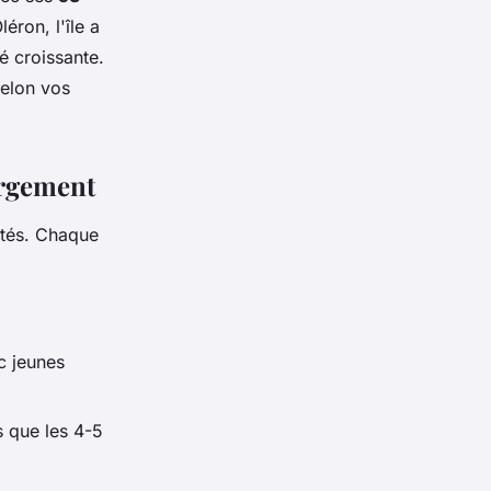
éron, l'île a
té croissante.
elon vos
ergement
ités. Chaque
c jeunes
s que les 4-5