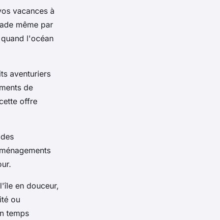
vos vacances à
gnade même par
 quand l'océan
ts aventuriers
oments de
cette offre
 des
 aménagements
our.
l'île en douceur,
ité ou
un temps