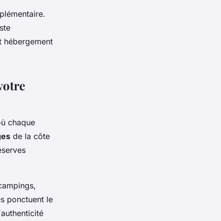
pplémentaire.
ste
et hébergement
votre
 où chaque
ges
de la côte
réserves
 campings,
es ponctuent le
authenticité