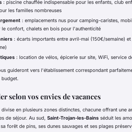
s
: piscine chauffée indispensable pour les enfants, club enf
our les familles nombreuses
ergement
: emplacements nus pour camping-caristes, mobi
le confort, chalets en bois pour l'authenticité
nniers
: écarts importants entre avril-mai (150€/semaine) et j
ne)
atiques
: location de vélos, épicerie sur site, WiFi, service d
us guideront vers l'établissement correspondant parfaitem
e budget.
ler selon vos envies de vacances
e divise en plusieurs zones distinctes, chacune offrant une
es de séjour. Au sud,
Saint-Trojan-les-Bains
séduit les am
c sa forêt de pins, ses dunes sauvages et ses plages préserv