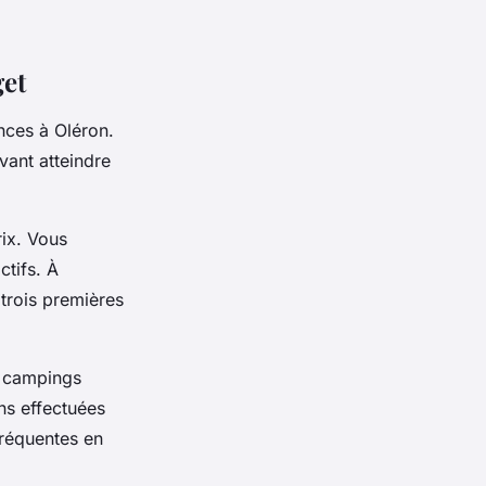
get
nces à Oléron.
vant atteindre
rix. Vous
ctifs. À
 trois premières
s campings
ns effectuées
fréquentes en