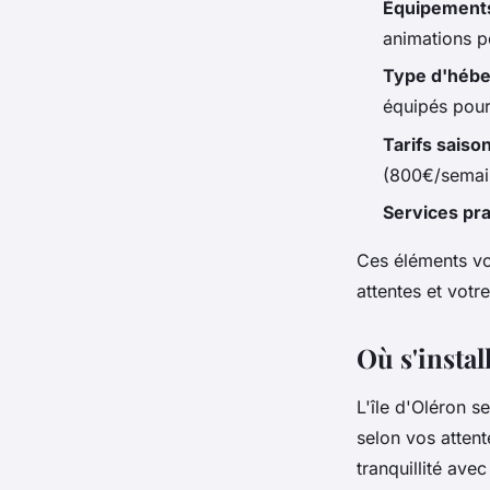
Équipement
animations p
Type d'héb
équipés pour 
Tarifs saiso
(800€/semai
Services pr
Ces éléments vo
attentes et votr
Où s'instal
L'île d'Oléron s
selon vos attent
tranquillité ave