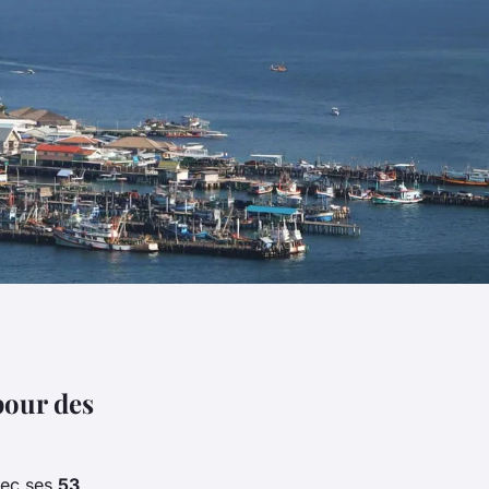
pour des
vec ses
53