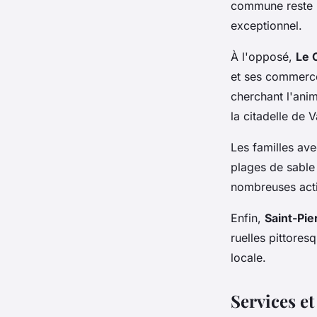
commune reste l
exceptionnel.
À l'opposé,
Le 
et ses commerces
cherchant l'anim
la citadelle de 
Les familles av
plages de sable 
nombreuses activ
Enfin,
Saint-Pie
ruelles pittores
locale.
Services et