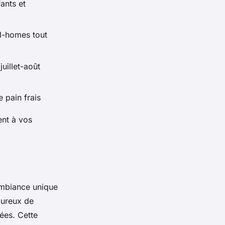
ants et
l-homes tout
uillet-août
e pain frais
ent à vos
 ambiance unique
oureux de
ées. Cette