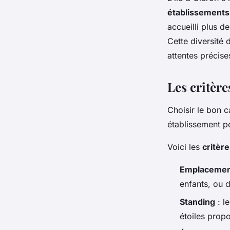
établissements
Lyam
•
6 janvier 2026
•
7 min de lecture
accueilli plus d
Cette diversité
attentes précise
Les critèr
Choisir le bon c
établissement p
Voici les
critère
Emplaceme
enfants, ou 
Standing
: l
étoiles prop