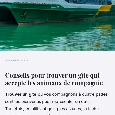
Accueil
›
Location
LOCATION
Conseils pour trouver un gîte qui
Louer un gîte avec animaux de
accepte les animaux de compagnie
compagnie: ce qu'il faut savoir
Trouver un gîte
où vos compagnons à quatre pattes
Lyam
•
9 décembre 2024
•
11 min de lecture
sont les bienvenus peut représenter un défi.
Toutefois, en utilisant quelques astuces, la tâche