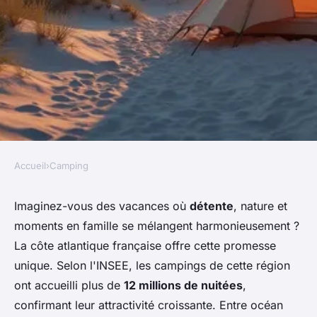
Accueil
›
Camping
CAMPING
Camping sur la côte atlantique
Imaginez-vous des vacances où
détente
, nature et
moments en famille se mélangent harmonieusement ?
: sérénité et loisirs au soleil
La côte atlantique française offre cette promesse
unique. Selon l'INSEE, les campings de cette région
Lyam
•
9 février 2026
•
8 min de lecture
ont accueilli plus de
12 millions de nuitées
,
confirmant leur attractivité croissante. Entre océan