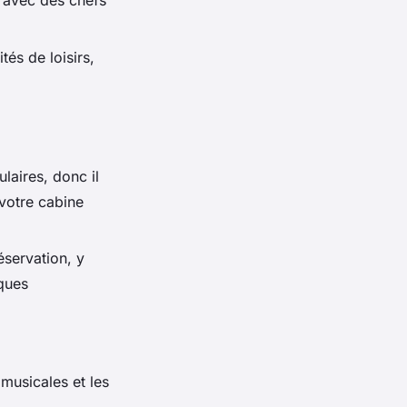
n avec des chefs
tés de loisirs,
laires, donc il
 votre cabine
éservation, y
iques
musicales et les