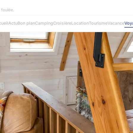
 foulée.
ueil
Actu
Bon plan
Camping
Croisière
Location
Tourisme
Vacance
Voy