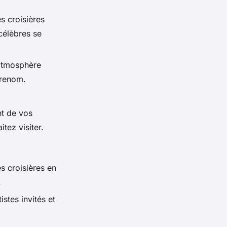
s croisières
célèbres se
 atmosphère
 renom.
nt de vos
tez visiter.
s croisières en
.
stes invités et