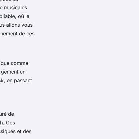
me musicales
liable, où la
us allons vous
einement de ces
usique comme
argement en
ck, en passant
uré de
h. Ces
ssiques et des