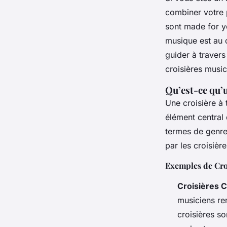
combiner votre 
Lyam
•
9 décembre 2024
•
17 min de lecture
sont made for y
musique est au 
guider à travers
croisières music
Qu’est-ce qu’
Une croisière à
élément central
termes de genre 
par les croisièr
Exemples de Cro
Croisières 
musiciens re
croisières s