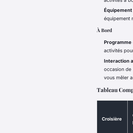
activités à b
Équipement
équipement n
À Bord
Programme d
activités po
Interaction 
occasion de 
vous mêler a
Tableau Compa
Croisière