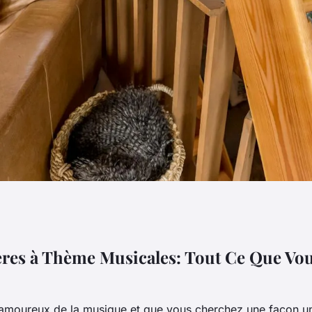
me musicales: tout
ères à Thème Musicales: Tout Ce Que Vo
voir
 amoureux de la musique et que vous cherchez une façon u