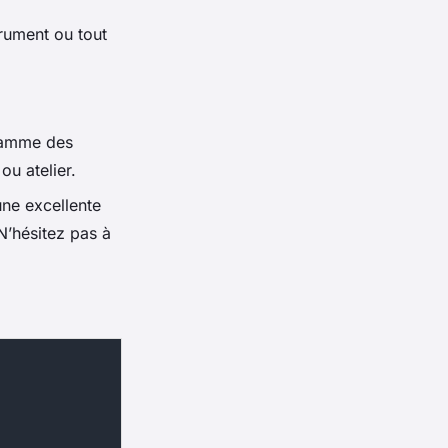
trument ou tout
gramme des
ou atelier.
une excellente
N’hésitez pas à