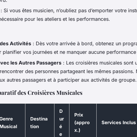
ord.
: Si vous êtes musicien, n’oubliez pas d’emporter votre ins
écessaire pour les ateliers et les performances.
es Activités
: Dès votre arrivée à bord, obtenez un pro
ur planifier vos journées et ne manquer aucune performance 
avec les Autres Passagers
: Les croisières musicales sont 
rencontrer des personnes partageant les mêmes passions. 
ux autres passagers et à participer aux activités de groupe.
ratif des Croisières Musicales
D
Prix
Genre
Destina
ur
(appro
Services Inclus
Musical
tion
é
x.)
e